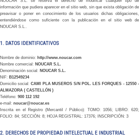
NOUCAR S.L. se reserva el derecho de modificar cualquier tipo de
información que pudiera aparecer en el sitio web, sin que exista obligación de
preavisar o poner en conocimiento de los usuarios dichas obligaciones,
entendiéndose como suficiente con la publicación en el sitio web de
NOUCAR S.L..
1. DATOS IDENTIFICATIVOS
Nombre de dominio:
http://www.noucar.com
Nombre comercial:
NOUCAR S.L.
Denominación social:
NOUCAR S.L.
NIF:
B12549234
Domicilio social:
CAMI PLA MUSEROS S/N POL. LES FORQUES - 12550 
ALMAZORA ( CASTELLÓN )
Teléfono:
900 112 192
e-mail:
noucar@noucar.es
Inscrita en el Registro (Mercantil / Público): TOMO: 1056; LIBRO: 620;
FOLIO: 84; SECCIÓN: 8; HOJA REGISTRAL: 17376; INSCRIPCIÓN: 3
2. DERECHOS DE PROPIEDAD INTELECTUAL E INDUSTRIAL