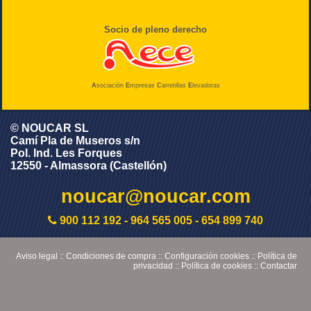
Socio de pleno derecho
A
sociación
E
mpresas
C
arretillas
E
levadoras
© NOUCAR SL
Camí Pla de Museros s/n
Pol. Ind. Les Forques
12550 - Almassora (Castellón)
noucar@noucar.com
900 112 192
-
964 565 005
-
654 899 740
Aviso legal
::
Condiciones de compra
::
Configuración cookies
::
Política de
privacidad
::
Política de cookies
::
Contactar