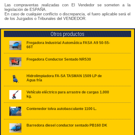
Las compraventas realizadas con El Vendedor se someten a la
legislación de ESPAÑA.
En caso de cualquier conflicto o discrepancia, el fuero aplicable será el
de los Juzgados o Tribunales del VENDEDOR.
Otros productos
Fregadora Industrial Automática FASA A9 50-55-
66T
Fregadora Conductor Sentado NR530
Hidrolimpiadora FA-SA TASMAN 1509 LP de
Agua fría
Vehículo eléctrico para arrastre de cargas 1.000
kg.
Contenedor tolva autobasculante 1100 L.
Barredora diesel conductor sentado PB160 DK