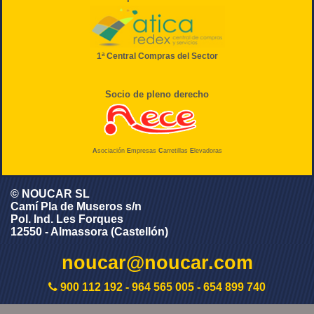
1ª Central Compras del Sector
Socio de pleno derecho
A
sociación
E
mpresas
C
arretillas
E
levadoras
© NOUCAR SL
Camí Pla de Museros s/n
Pol. Ind. Les Forques
12550 - Almassora (Castellón)
noucar@noucar.com
900 112 192
-
964 565 005
-
654 899 740