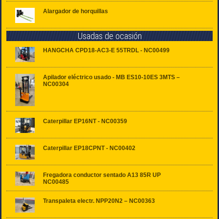
Alargador de horquillas
Usadas de ocasión
HANGCHA CPD18-AC3-E 55TRDL - NC00499
Apilador eléctrico usado - MB ES10-10ES 3MTS –
NC00304
Caterpillar EP16NT - NC00359
Caterpillar EP18CPNT - NC00402
Fregadora conductor sentado A13 85R UP
NC00485
Transpaleta electr. NPP20N2 – NC00363