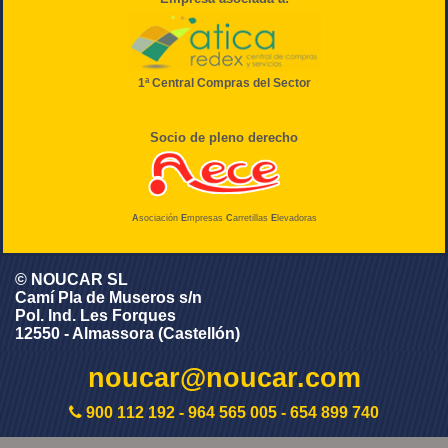
1ª Central Compras del Sector
Socio de pleno derecho
A
sociación
E
mpresas
C
arretillas
E
levadoras
© NOUCAR SL
Camí Pla de Museros s/n
Pol. Ind. Les Forques
12550 - Almassora (Castellón)
noucar@noucar.com
900 112 192
-
964 565 005
-
654 899 740