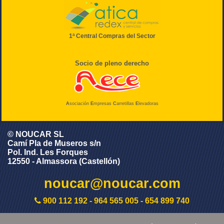
1ª Central Compras del Sector
Socio de pleno derecho
A
sociación
E
mpresas
C
arretillas
E
levadoras
© NOUCAR SL
Camí Pla de Museros s/n
Pol. Ind. Les Forques
12550 - Almassora (Castellón)
noucar@noucar.com
900 112 192
-
964 565 005
-
654 899 740