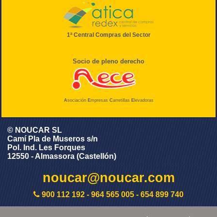
1ª Central Compras del Sector
Socio de pleno derecho
A
sociación
E
mpresas
C
arretillas
E
levadoras
© NOUCAR SL
Camí Pla de Museros s/n
Pol. Ind. Les Forques
12550 - Almassora (Castellón)
noucar@noucar.com
900 112 192
-
964 565 005
-
654 899 740