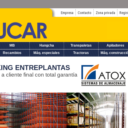
Empresa
Contacto
Zona privada
Regis
MB
Hangcha
Transpaletas
Apiladores
Recambios
Máq. especiales
Tractoras
Máq. construcci
KING ENTREPLANTAS
a cliente final con total garantía