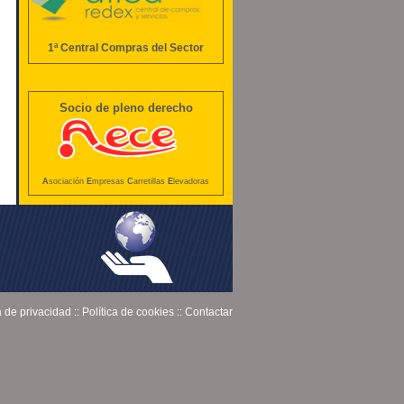
1ª Central Compras del Sector
Socio de pleno derecho
A
sociación
E
mpresas
C
arretillas
E
levadoras
a de privacidad
::
Política de cookies
::
Contactar