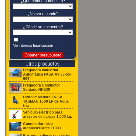
¿Qué producto necesita?
¿Nuevo o usado?
¿Dónde se encuentra?
Me interesa financiación
Obtener presupuesto
Otros productos
Fregadora Industrial
Automática FASA A9 50-55-
66T
Fregadora Conductor
Sentado NR530
Hidrolimpiadora FA-SA
TASMAN 1509 LP de Agua
fría
Vehículo eléctrico para
arrastre de cargas 1.000 kg.
Contenedor tolva
autobasculante 1100 L.
Barredora diesel conductor