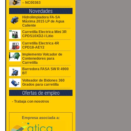
– NC00363
Novedades
Hidrolimpiadora FA-SA
Máxima 2015 LP de Agua
Caliente
Carretilla Electrica Mini 3R
CPDS10XD2-I Litio
Carretilla Electrica 4R
CPD18-AEY2
Implemento Volcador de
Contenedores para
Carretilla
Barredora FASA SW R 4900
BT
Volteador de Bidones 360
Grados para carretilla
Ofertas de empleo
- Trabaja con nosotros
Empresa asociada a: