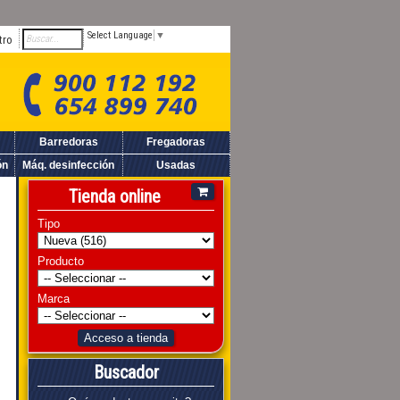
Select Language
▼
tro
Barredoras
Fregadoras
ón
Máq. desinfección
Usadas
Tienda online
Tipo
Producto
Marca
Acceso a tienda
Buscador