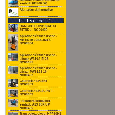
sentado PB160 DK
Alargador de horquillas
Usadas de ocasión
HANGCHA CPD18-AC3-E
55TRDL - NC00499
Apilador eléctrico usado -
MB ES10-10ES 3MTS –
NC00304
Apilador eléctrico usado -
Lifstar WS10S-EI 25 –
NC00481
Apilador eléctrico usado -
Lifstar PWS15S 16 –
NC00432
Caterpillar EP16NT -
NC00359
Caterpillar EP18CPNT -
NC00402
Fregadora conductor
sentado A13 85R UP
NC00485
Transpaleta electr. NPP20N2