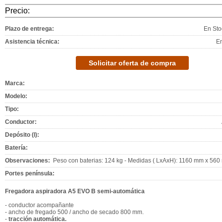
Precio:
Plazo de entrega:
En Sto
Asistencia técnica:
E
Solicitar oferta de compra
Marca:
Modelo:
Tipo:
Conductor:
Depósito (l):
Batería:
Observaciones:
Peso con baterias: 124 kg - Medidas ( LxAxH): 1160 mm x 56
Portes península:
Fregadora aspiradora A5 EVO B semi-automática
- conductor acompañante
- ancho de fregado 500 / ancho de secado 800 mm.
-
tracción automática.