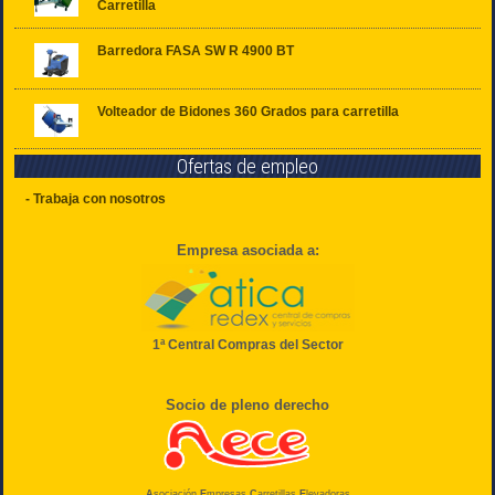
Carretilla
Barredora FASA SW R 4900 BT
Volteador de Bidones 360 Grados para carretilla
Ofertas de empleo
- Trabaja con nosotros
Empresa asociada a:
1ª Central Compras del Sector
Socio de pleno derecho
A
sociación
E
mpresas
C
arretillas
E
levadoras