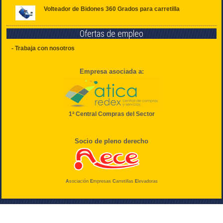
Volteador de Bidones 360 Grados para carretilla
Ofertas de empleo
- Trabaja con nosotros
Empresa asociada a:
1ª Central Compras del Sector
Socio de pleno derecho
A
sociación
E
mpresas
C
arretillas
E
levadoras
© NOUCAR SL
Camí Pla de Museros s/n