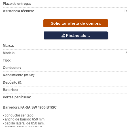
Plazo de entrega:
Asistencia técnica:
E
Solicitar oferta de compra
Fináncialo...
Marca:
Modelo:
Tipo:
Conductor:
Rendimiento (m2/h):
Depósito (l):
Baterías:
Portes península:
Barredora FA-SA SW 4900 BT/SC
- conductor sentado
- ancho de barrido 650 mm.
- cepillo lateral de 850 mm.