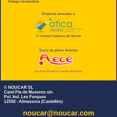
- Trabaja con nosotros
Empresa asociada a:
1ª Central Compras del Sector
Socio de pleno derecho
A
sociación
E
mpresas
C
arretillas
E
levadoras
© NOUCAR SL
Camí Pla de Museros s/n
Pol. Ind. Les Forques
12550 - Almassora (Castellón)
noucar@noucar.com