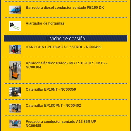
Barredora diesel conductor sentado PB160 DK
Alargador de horquillas
Usadas de ocasión
HANGCHA CPD18-AC3-E 55TRDL - NC00499
Apilador eléctrico usado - MB ES10-10ES 3MTS –
NC00304
Caterpillar EP16NT - NC00359
Caterpillar EP18CPNT - NC00402
Fregadora conductor sentado A13 85R UP
NC00485