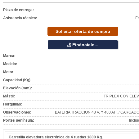
Plazo de entrega:
Asistencia técnica:
E
Solicitar oferta de compra
Fináncialo...
Marca:
Modelo:
Motor:
Capacidad (Kg):
Elevación (mm):
Mástil:
TRIPLEX CON ELEV
Horquillas:
Observaciones:
BATERIA TRACCION 48 V. Y 480 AH. / CARGAD
Portes península:
Inclu
Carretilla elevadora electrónica de 4 ruedas 1800 Kg.