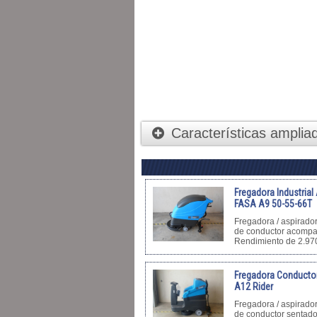
Características amplia
Fregadora Industria
FASA A9 50-55-66T
Fregadora / aspirador
de conductor acompa
Rendimiento de 2.97
Fregadora Conducto
A12 Rider
Fregadora / aspirador
de conductor sentad