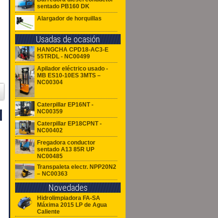
sentado PB160 DK
Alargador de horquillas
Usadas de ocasión
HANGCHA CPD18-AC3-E
55TRDL - NC00499
Apilador eléctrico usado -
MB ES10-10ES 3MTS –
NC00304
Caterpillar EP16NT -
NC00359
Caterpillar EP18CPNT -
NC00402
Fregadora conductor
sentado A13 85R UP
NC00485
Transpaleta electr. NPP20N2
– NC00363
Novedades
Hidrolimpiadora FA-SA
Máxima 2015 LP de Agua
Caliente