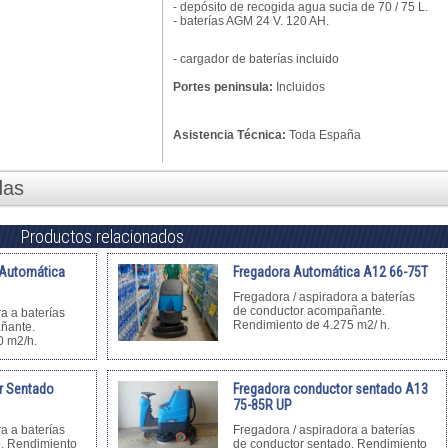
- depósito de recogida agua sucia de 70 / 75 L.
- baterías AGM 24 V. 120 AH.
- cargador de baterí­as incluido
Portes peninsula:
Incluidos
Asistencia Técnica:
Toda España
das
Productos relacionados
l Automática
Fregadora Automática A12 66-75T
Fregadora / aspiradora a baterías
de conductor acompañante.
a a baterías
Rendimiento de 4.275 m2/ h.
ñante.
0 m2/h.
r Sentado
Fregadora conductor sentado A13
75-85R UP
a a baterías
Fregadora / aspiradora a baterías
o. Rendimiento
de conductor sentado. Rendimiento