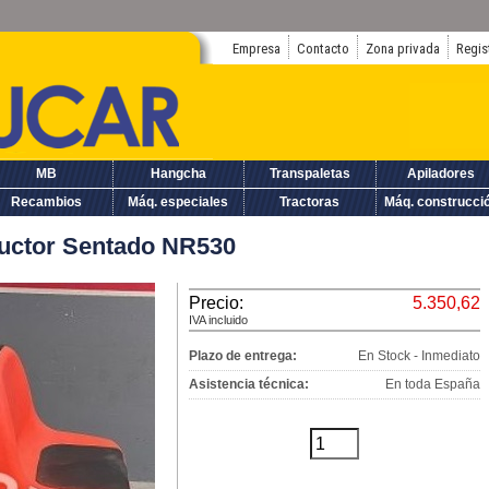
Empresa
Contacto
Zona privada
Regis
MB
Hangcha
Transpaletas
Apiladores
Recambios
Máq. especiales
Tractoras
Máq. construcci
uctor Sentado NR530
Precio:
5.350,62
IVA incluido
Plazo de entrega:
En Stock - Inmediato
Asistencia técnica:
En toda España