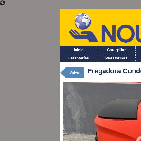
Inicio
Caterpillar
Estanterías
Plataformas
Fregadora Cond
Volver