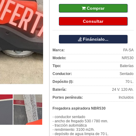
Comprar
Consultar
Fináncialo...
Marca:
FA-SA
Modelo:
NR530
Tipo:
Baterías
Conductor:
Sentado
Depósito (l):
70 L.
Batería:
24 V. 120 Ah.
Portes península:
Incluidos
Fregadora aspiradora NBR530
- conductor sentado
- ancho de fregado 530 / 780 mm.
- tracción automática
- rendimiento: 3100 m2/h.
- depósito de agua limpia de 70 L.