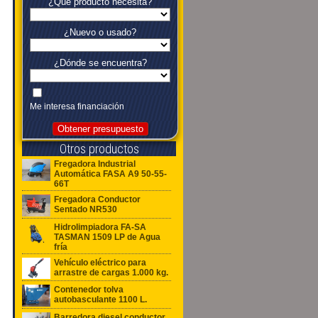
¿Qué producto necesita?
¿Nuevo o usado?
¿Dónde se encuentra?
Me interesa financiación
Obtener presupuesto
Otros productos
Fregadora Industrial
Automática FASA A9 50-55-
66T
Fregadora Conductor
Sentado NR530
Hidrolimpiadora FA-SA
TASMAN 1509 LP de Agua
fría
Vehículo eléctrico para
arrastre de cargas 1.000 kg.
Contenedor tolva
autobasculante 1100 L.
Barredora diesel conductor