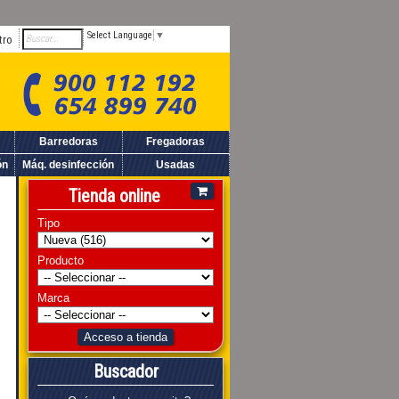
Select Language
▼
tro
Barredoras
Fregadoras
ón
Máq. desinfección
Usadas
Tienda online
Tipo
Producto
Marca
Acceso a tienda
Buscador