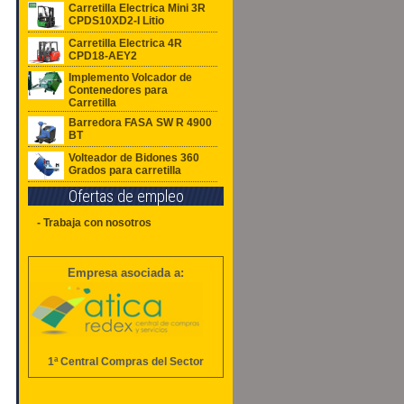
Carretilla Electrica Mini 3R
CPDS10XD2-I Litio
Carretilla Electrica 4R
CPD18-AEY2
Implemento Volcador de
Contenedores para
Carretilla
Barredora FASA SW R 4900
BT
Volteador de Bidones 360
Grados para carretilla
Ofertas de empleo
- Trabaja con nosotros
Empresa asociada a:
1ª Central Compras del Sector