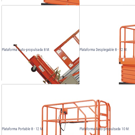
Plataforma Auto-propulsada 8 M.
Plataforma Desplegable 8 - 12 M.
Continuar
Continuar
Plataforma Portable 8 - 12 M.
Plataforma Auto-propulsada 10 M.