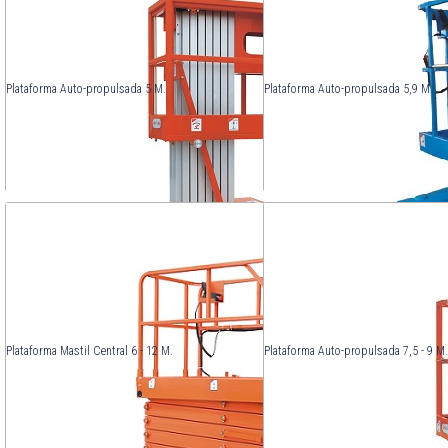
Plataforma Auto-propulsada 5 M.
Plataforma Auto-propulsada 5,9 M
Continuar
Continuar
Plataforma Mastil Central 6 - 12 M.
Plataforma Auto-propulsada 7,5 - 9 M.
Continuar
Continuar