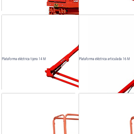
Plataforma eléctrica tijera 14 M
Plataforma eléctrica articulada 16 M
Continuar
Continuar