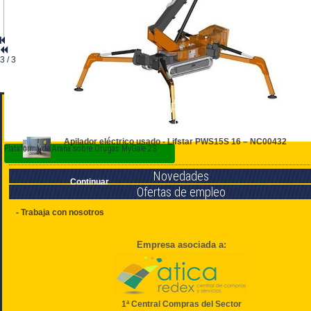
3 / 3
Otros productos
Usadas de ocasión
Apilador eléctrico usado - Lifstar PWS15S 16 – NC00432
Plataforma de Araña sobre Orugas MyGale 23
Novedades
Continuar
Ofertas de empleo
- Trabaja con nosotros
Empresa asociada a:
1ª Central Compras del Sector