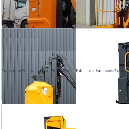
Continuar
Continuar
Plataforma de Mástil sobre Ruedas Piaf 1000R
Plataforma de Mástil sobre Ruedas Pi
Continuar
Continuar