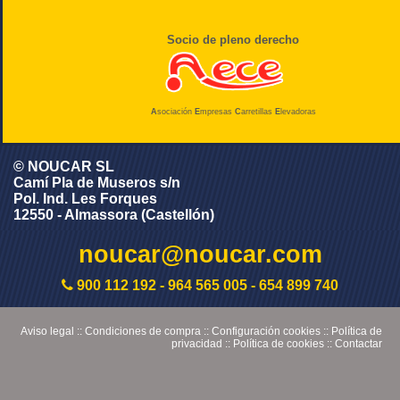
Socio de pleno derecho
A
sociación
E
mpresas
C
arretillas
E
levadoras
© NOUCAR SL
Camí Pla de Museros s/n
Pol. Ind. Les Forques
12550 - Almassora (Castellón)
noucar@noucar.com
900 112 192
-
964 565 005
-
654 899 740
Aviso legal
::
Condiciones de compra
::
Configuración cookies
::
Política de
privacidad
::
Política de cookies
::
Contactar