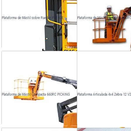
Plataforma de Mástil sobre Ruedas Piaf 12E
Plataforma de Mástil Compacta 660R
Continuar
Continuar
Plataforma de Mástil Compacta 660RC PICKING
Plataforma Articulada 4x4 Zebra 12 V
Continuar
Continuar